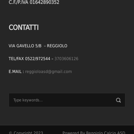
C.F./P.IVA 01642890352
CONTATTI
VIA GAVELLO 5/B – REGGIOLO
TEL/FAX 0522/972544 –
3703606126
E.MAIL :
reggioloasd@gmail.com
© Copyright 2023
Powered By Reggiolo Calcio ASD