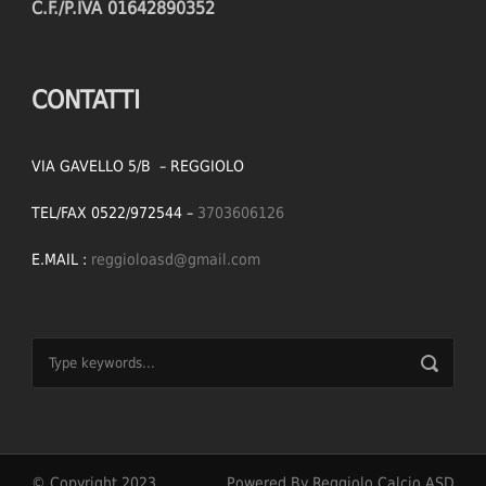
C.F./P.IVA 01642890352
CONTATTI
VIA GAVELLO 5/B – REGGIOLO
TEL/FAX 0522/972544 –
3703606126
E.MAIL :
reggioloasd@gmail.com
© Copyright 2023
Powered By Reggiolo Calcio ASD