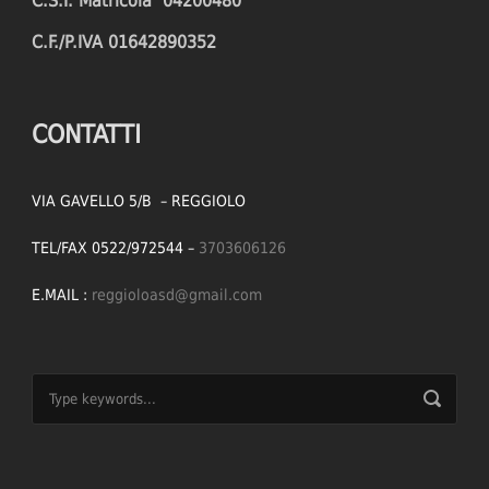
C.S.I. Matricola 04200480
C.F./P.IVA 01642890352
CONTATTI
VIA GAVELLO 5/B – REGGIOLO
TEL/FAX 0522/972544 –
3703606126
E.MAIL :
reggioloasd@gmail.com