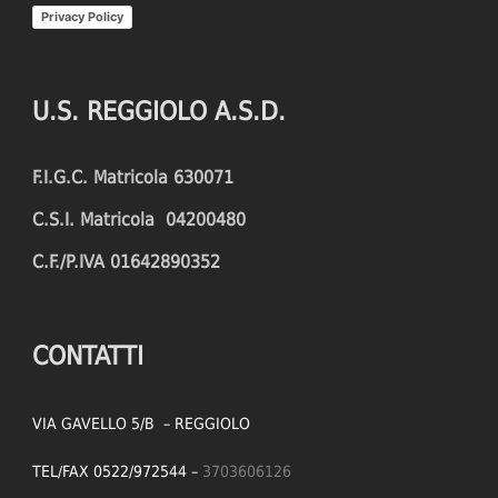
Privacy Policy
U.S. REGGIOLO A.S.D.
F.I.G.C. Matricola 630071
C.S.I. Matricola 04200480
C.F./P.IVA 01642890352
CONTATTI
VIA GAVELLO 5/B – REGGIOLO
TEL/FAX 0522/972544 –
3703606126