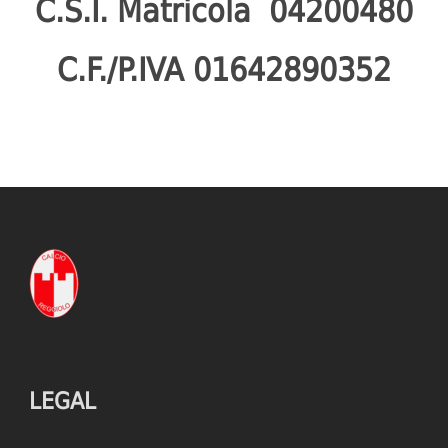
C.S.I. Matricola 04200480
C.F./P.IVA 01642890352
LEGAL