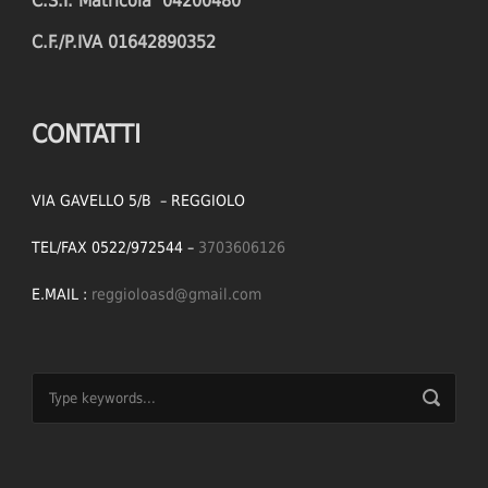
C.S.I. Matricola 04200480
C.F./P.IVA 01642890352
CONTATTI
VIA GAVELLO 5/B – REGGIOLO
TEL/FAX 0522/972544 –
3703606126
E.MAIL :
reggioloasd@gmail.com