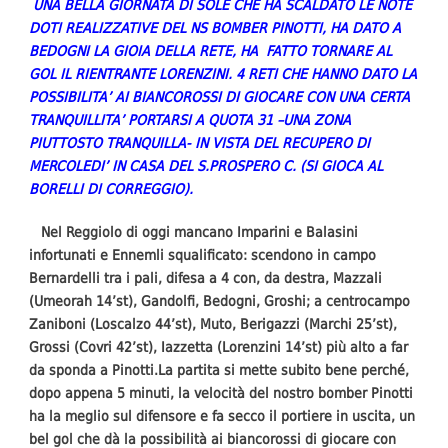
UNA BELLA GIORNATA DI SOLE CHE HA SCALDATO LE NOTE
DOTI REALIZZATIVE DEL NS BOMBER PINOTTI, HA DATO A
BEDOGNI LA GIOIA DELLA RETE, HA FATTO TORNARE AL
GOL IL RIENTRANTE LORENZINI. 4 RETI CHE HANNO DATO LA
POSSIBILITA’ AI BIANCOROSSI DI GIOCARE CON UNA CERTA
TRANQUILLITA’ PORTARSI A QUOTA 31 –UNA ZONA
PIUTTOSTO TRANQUILLA- IN VISTA DEL RECUPERO DI
MERCOLEDI’ IN CASA DEL S.PROSPERO C. (SI GIOCA AL
BORELLI DI CORREGGIO).
Nel Reggiolo di oggi mancano Imparini e Balasini
infortunati e Ennemli squalificato: scendono in campo
Bernardelli tra i pali, difesa a 4 con, da destra, Mazzali
(Umeorah 14’st), Gandolfi, Bedogni, Groshi; a centrocampo
Zaniboni (Loscalzo 44’st), Muto, Berigazzi (Marchi 25’st),
Grossi (Covri 42’st), Iazzetta (Lorenzini 14’st) più alto a far
da sponda a Pinotti.La partita si mette subito bene perché,
dopo appena 5 minuti, la velocità del nostro bomber Pinotti
ha la meglio sul difensore e fa secco il portiere in uscita, un
bel gol che dà la possibilità ai biancorossi di giocare con