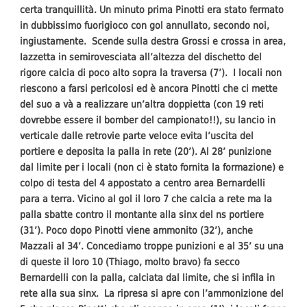
certa tranquillità. Un minuto prima Pinotti era stato fermato
in dubbissimo fuorigioco con gol annullato, secondo noi,
ingiustamente. Scende sulla destra Grossi e crossa in area,
Iazzetta in semirovesciata all’altezza del dischetto del
rigore calcia di poco alto sopra la traversa (7’). I locali non
riescono a farsi pericolosi ed è ancora Pinotti che ci mette
del suo a và a realizzare un’altra doppietta (con 19 reti
dovrebbe essere il bomber del campionato!!), su lancio in
verticale dalle retrovie parte veloce evita l’uscita del
portiere e deposita la palla in rete (20’). Al 28’ punizione
dal limite per i locali (non ci è stato fornita la formazione) e
colpo di testa del 4 appostato a centro area Bernardelli
para a terra. Vicino al gol il loro 7 che calcia a rete ma la
palla sbatte contro il montante alla sinx del ns portiere
(31’). Poco dopo Pinotti viene ammonito (32’), anche
Mazzali al 34’. Concediamo troppe punizioni e al 35’ su una
di queste il loro 10 (Thiago, molto bravo) fa secco
Bernardelli con la palla, calciata dal limite, che si infila in
rete alla sua sinx. La ripresa si apre con l’ammonizione del