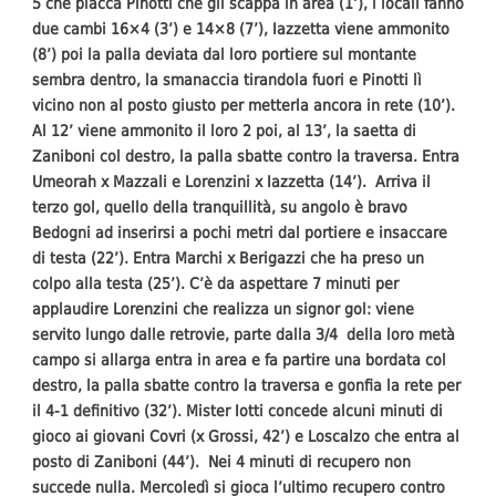
5 che placca Pinotti che gli scappa in area (1’), i locali fanno
due cambi 16×4 (3’) e 14×8 (7’), Iazzetta viene ammonito
(8’) poi la palla deviata dal loro portiere sul montante
sembra dentro, la smanaccia tirandola fuori e Pinotti lì
vicino non al posto giusto per metterla ancora in rete (10’).
Al 12’ viene ammonito il loro 2 poi, al 13’, la saetta di
Zaniboni col destro, la palla sbatte contro la traversa. Entra
Umeorah x Mazzali e Lorenzini x Iazzetta (14’). Arriva il
terzo gol, quello della tranquillità, su angolo è bravo
Bedogni ad inserirsi a pochi metri dal portiere e insaccare
di testa (22’). Entra Marchi x Berigazzi che ha preso un
colpo alla testa (25’). C’è da aspettare 7 minuti per
applaudire Lorenzini che realizza un signor gol: viene
servito lungo dalle retrovie, parte dalla 3/4 della loro metà
campo si allarga entra in area e fa partire una bordata col
destro, la palla sbatte contro la traversa e gonfia la rete per
il 4-1 definitivo (32’). Mister Iotti concede alcuni minuti di
gioco ai giovani Covri (x Grossi, 42’) e Loscalzo che entra al
posto di Zaniboni (44’). Nei 4 minuti di recupero non
succede nulla. Mercoledì si gioca l’ultimo recupero contro