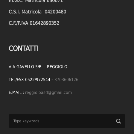
F.I.G.C. Matricola 630071
C.S.I. Matricola 04200480
C.F./P.IVA 01642890352
CONTATTI
VIA GAVELLO 5/B – REGGIOLO
TEL/FAX 0522/972544 –
3703606126
E.MAIL :
reggioloasd@gmail.com