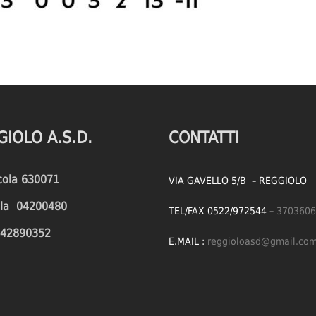
GIOLO A.S.D.
CONTATTI
icola 630071
VIA GAVELLO 5/B – REGGIOLO
cola 04200480
TEL/FAX 0522/972544 –
3703606
1642890352
E.MAIL :
reggioloasd@gmail.co