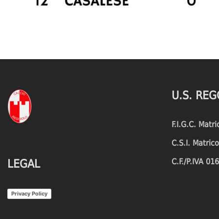
U.S. REG
F.I.G.C. Matr
C.S.I. Matri
C.F./P.IVA 0
LEGAL
Privacy Policy