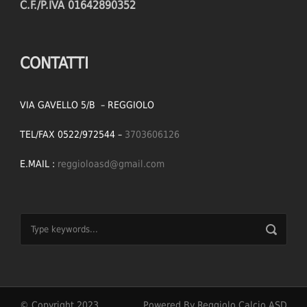
C.F./P.IVA 01642890352
CONTATTI
VIA GAVELLO 5/B – REGGIOLO
TEL/FAX 0522/972544 –
3703606126
E.MAIL :
reggioloasd@gmail.com
© Copyright 2023
Powered By Reggiolo Calcio ASD