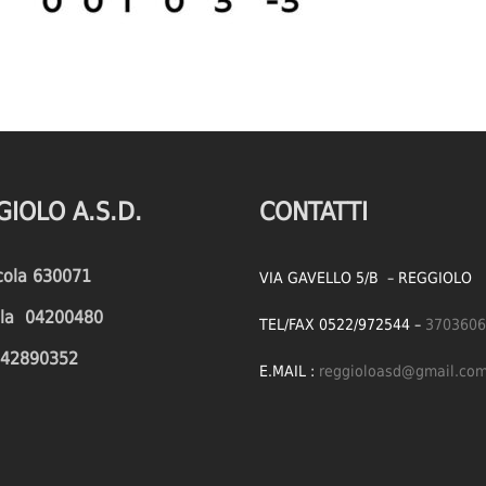
GIOLO A.S.D.
CONTATTI
icola 630071
VIA GAVELLO 5/B – REGGIOLO
cola 04200480
TEL/FAX 0522/972544 –
3703606
1642890352
E.MAIL :
reggioloasd@gmail.co