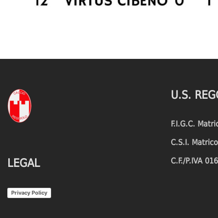
U.S. REG
F.I.G.C. Matr
C.S.I. Matri
C.F./P.IVA 0
LEGAL
Privacy Policy