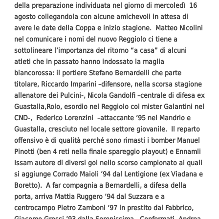
della preparazione individuata nel giorno di mercoledì 16
agosto collegandola con alcune amichevoli in attesa di
avere le date della Coppa e inizio stagione. Matteo Nicolini
nel comunicare i nomi del nuovo Reggiolo ci tiene a
sottolineare l’importanza del ritorno “a casa” di alcuni
atleti che in passato hanno indossato la maglia
biancorossa: il portiere Stefano Bernardelli che parte
titolare, Riccardo Imparini –difensore, nella scorsa stagione
allenatore dei Pulcini-, Nicola Gandolfi –centrale di difesa ex
Guastalla,Rolo, esordio nel Reggiolo col mister Galantini nel
CND-, Federico Lorenzini –attaccante ’95 nel Mandrio e
Guastalla, cresciuto nel locale settore giovanile. Il reparto
offensivo è di qualità perché sono rimasti i bomber Manuel
Pinotti (ben 4 reti nella finale spareggio playout) e Ennamli
Issam autore di diversi gol nello scorso campionato ai quali
si aggiunge Corrado Maioli ’94 dal Lentigione (ex Viadana e
Boretto). A far compagnia a Bernardelli, a difesa della
porta, arriva Mattia Ruggero ’94 dal Suzzara e a
centrocampo Pietro Zamboni ’97 in prestito dal Fabbrico,
Giacomo Grossi ’93 dalla Serenissima. Confermati Andrea