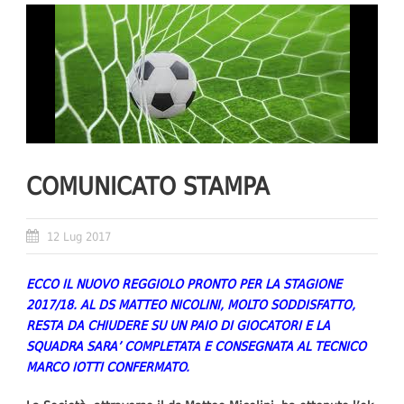
COMUNICATO STAMPA
12 Lug 2017
ECCO IL NUOVO REGGIOLO PRONTO PER LA STAGIONE
2017/18. AL DS MATTEO NICOLINI, MOLTO SODDISFATTO,
RESTA DA CHIUDERE SU UN PAIO DI GIOCATORI E LA
SQUADRA SARA’ COMPLETATA E CONSEGNATA AL TECNICO
MARCO IOTTI CONFERMATO.