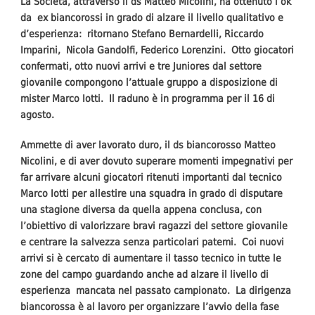
La Società, attraverso il ds Matteo Micolini, ha ottenuto l’ok
da ex biancorossi in grado di alzare il livello qualitativo e
d’esperienza: ritornano Stefano Bernardelli, Riccardo
Imparini, Nicola Gandolfi, Federico Lorenzini. Otto giocatori
confermati, otto nuovi arrivi e tre Juniores dal settore
giovanile compongono l’attuale gruppo a disposizione di
mister Marco Iotti. Il raduno è in programma per il 16 di
agosto.
Ammette di aver lavorato duro, il ds biancorosso Matteo
Nicolini, e di aver dovuto superare momenti impegnativi per
far arrivare alcuni giocatori ritenuti importanti dal tecnico
Marco Iotti per allestire una squadra in grado di disputare
una stagione diversa da quella appena conclusa, con
l’obiettivo di valorizzare bravi ragazzi del settore giovanile
e centrare la salvezza senza particolari patemi. Coi nuovi
arrivi si è cercato di aumentare il tasso tecnico in tutte le
zone del campo guardando anche ad alzare il livello di
esperienza mancata nel passato campionato. La dirigenza
biancorossa è al lavoro per organizzare l’avvio della fase