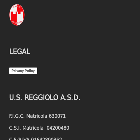
LEGAL
Privacy Policy
U.S. REGGIOLO A.S.D.
F.I.G.C. Matricola 630071
C.S.I. Matricola 04200480
C.F./P.IVA 01642890352