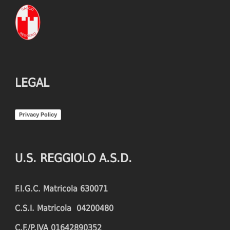
LEGAL
Privacy Policy
U.S. REGGIOLO A.S.D.
F.I.G.C. Matricola 630071
C.S.I. Matricola 04200480
C.F./P.IVA 01642890352