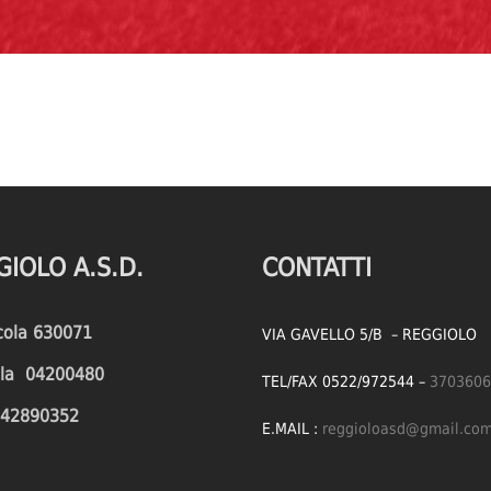
GIOLO A.S.D.
CONTATTI
icola 630071
VIA GAVELLO 5/B – REGGIOLO
cola 04200480
TEL/FAX 0522/972544 –
3703606
1642890352
E.MAIL :
reggioloasd@gmail.co