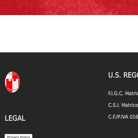
U.S. REG
F.I.G.C. Matr
C.S.I. Matri
C.F./P.IVA 0
LEGAL
Privacy Policy