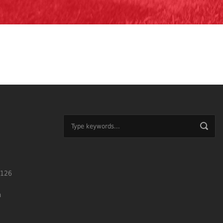
126
m