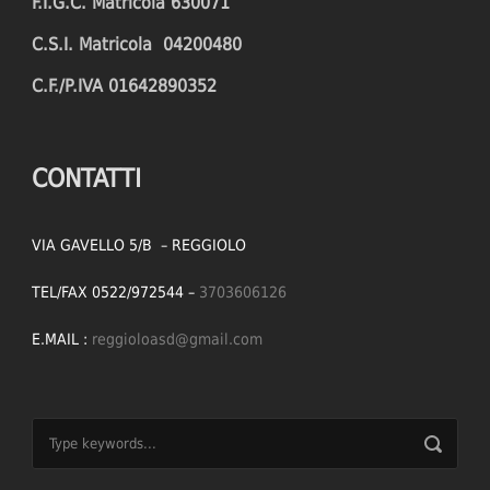
F.I.G.C. Matricola 630071
C.S.I. Matricola 04200480
C.F./P.IVA 01642890352
CONTATTI
VIA GAVELLO 5/B – REGGIOLO
TEL/FAX 0522/972544 –
3703606126
E.MAIL :
reggioloasd@gmail.com