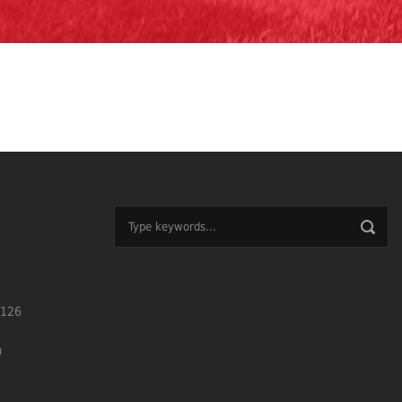
126
m