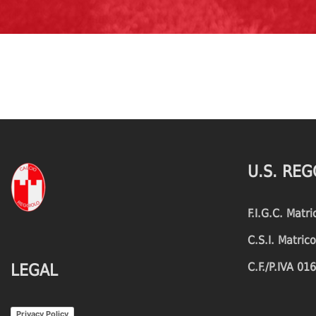
U.S. REG
F.I.G.C. Matr
C.S.I. Matri
C.F./P.IVA 0
LEGAL
Privacy Policy