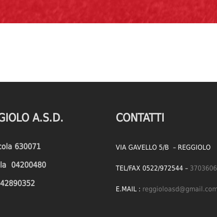
GIOLO A.S.D.
CONTATTI
icola 630071
VIA GAVELLO 5/B – REGGIOLO
cola 04200480
TEL/FAX 0522/972544 –
3703606
1642890352
E.MAIL :
reggioloasd@gmail.co