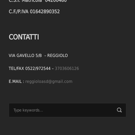
C.S.I. Matricola 04200480
C.F./P.IVA 01642890352
CONTATTI
VIA GAVELLO 5/B – REGGIOLO
TEL/FAX 0522/972544 –
3703606126
E.MAIL :
reggioloasd@gmail.com