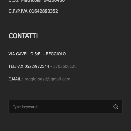
C.S.I. Matricola 04200480
C.F./P.IVA 01642890352
CONTATTI
VIA GAVELLO 5/B – REGGIOLO
TEL/FAX 0522/972544 –
3703606126
E.MAIL :
reggioloasd@gmail.com