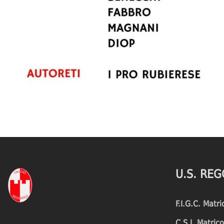
U.S. REG
F.I.G.C. Matr
C.S.I. Matri