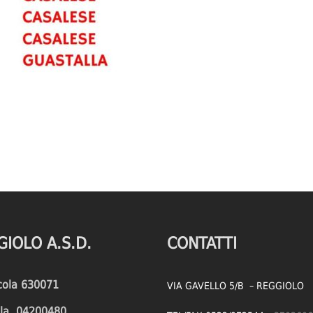
GIOLO A.S.D.
CONTATTI
icola 630071
VIA GAVELLO 5/B – REGGIOLO
cola 04200480