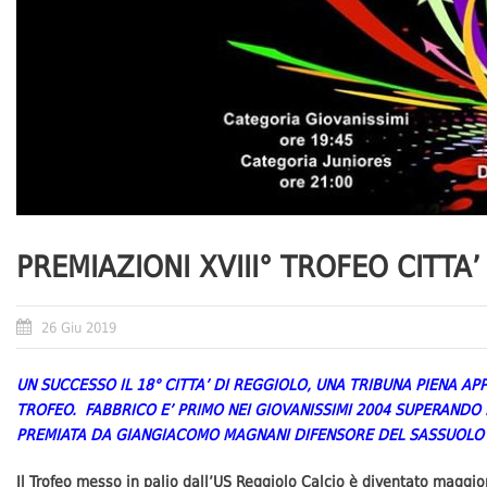
PREMIAZIONI XVIII° TROFEO CITTA
26 Giu 2019
UN SUCCESSO IL 18° CITTA’ DI REGGIOLO, UNA TRIBUNA PIENA AP
TROFEO. FABBRICO E’ PRIMO NEI GIOVANISSIMI 2004 SUPERANDO
PREMIATA DA GIANGIACOMO MAGNANI DIFENSORE DEL SASSUOLO I
Il Trofeo messo in palio dall’US Reggiolo Calcio è diventato maggio