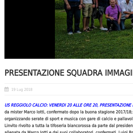
PRESENTAZIONE SQUADRA IMMAGI
19 Lug 2018
US REGGIOLO CALCIO: VENERDI 20 ALLE ORE 20, PRESENTAZION
da mister Marco Iotti, confermato dopo la buona stagione 2017/18; p
organizzando serate di sport e musica con gare di calcio e pallavol
Linvito rivolto a tutta la tifoseria biancorossa da parte dal presi
allenata da Marco Iotti e dai suoi collaboratori, confermati, Luigi Br