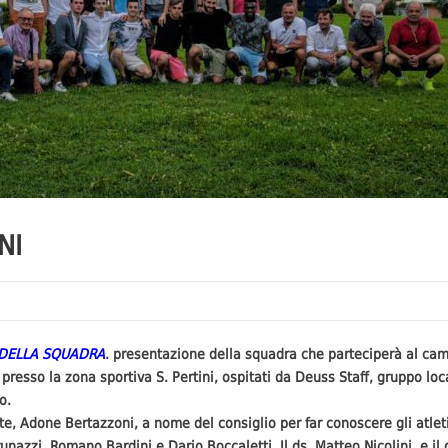
NI
E DELLA SQUADRA
. presentazione della squadra che parteciperà al cam
resso la zona sportiva S. Pertini, ospitati da Deuss Staff, gruppo loc
o.
dente, Adone Bertazzoni, a nome del consiglio per far conoscere gli atl
unazzi, Romano Bardini e Dario Boccaletti. Il ds, Matteo Nicolini, e il d