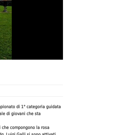
pionato di 1° categoria guidata
ale di giovani che sta
eti che compongono la rosa
g, Luigi Galli,si sono attivati