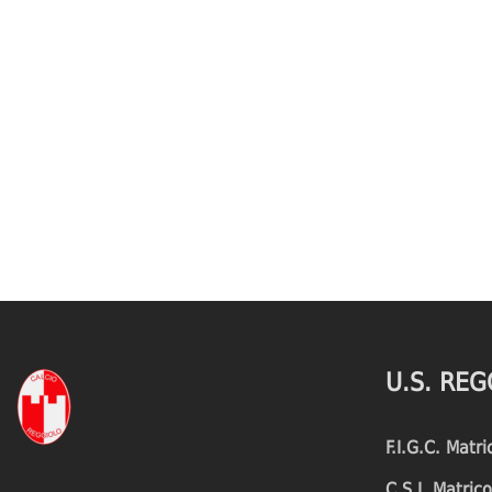
U.S. REG
F.I.G.C. Matr
C.S.I. Matri