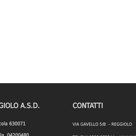
GIOLO A.S.D.
CONTATTI
icola 630071
VIA GAVELLO 5/B – REGGIOLO
cola 04200480