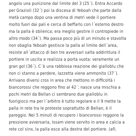
angolo una punizione dal limite del 3 (25´). Entra Accardo
per Grazioli (32´) poi la discesa di Yeboah che parte dalla
metà campo dopo una ventina di metri vede il portiere
molto fuori dai pali e cerca di beffarlo con l´esterno destro
ma la palla è sbilenca; era meglio gestire il contropiede in
altro modo (34´). Ma passa poco più di un minuto e stavolta
non sbaglia Yeboah gestisce la palla al limite dell´area,
resiste all´attacco di ben tre avversari salta addirittura il
portiere in uscita e realizza a porta vuota: veramente un
gran gol (36´). C´è una rabbiosa reazione dei gialloblu che
non ci stanno a perdere, Iazzetta viene ammonito (37´).
Arrivano diversi cros in area che mettono in difficoltà i
biancorossi che reggono fino al 42´; nasce una mischia a
pochi metri da Bellan ci sembrano due gialloblu in
fuorigioco ma per l´arbitro è tutto regolare e il 9 mette la
palla in rete tra le proteste soprattutto di Bellan, è il
pareggio. Nei 5 minuti di recupero i biancorossi reggono la
pressione avversaria, Issam viene servito in area e calcia a
rete col sinx, la palla esce alla destra del portiere. (af).