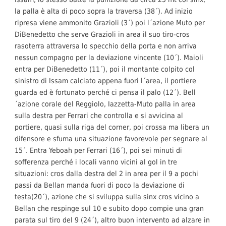
la palla è alta di poco sopra la traversa (38´). Ad inizio
ripresa viene ammonito Grazioli (3´) poi l´azione Muto per
DiBenedetto che serve Grazioli in area il suo tiro-cros
rasoterra attraversa lo specchio della porta e non arriva
nessun compagno per la deviazione vincente (10´). Maioli
entra per DiBenedetto (11´), poi il montante colpito col
sinistro di Issam calciato appena fuori l´area, il portiere
guarda ed è fortunato perché ci pensa il palo (12´). Bell
´azione corale del Reggiolo, Iazzetta-Muto palla in area
sulla destra per Ferrari che controlla e si avvicina al
portiere, quasi sulla riga del corner, poi crossa ma libera un
difensore e sfuma una situazione favorevole per segnare al
15´. Entra Yeboah per Ferrari (16´), poi sei minuti di
sofferenza perché i locali vanno vicini al gol in tre
situazioni: cros dalla destra del 2 in area per il 9 a pochi
passi da Bellan manda fuori di poco la deviazione di
testa(20´), azione che si sviluppa sulla sinx cros vicino a
Bellan che respinge sul 10 e subito dopo compie una gran
parata sul tiro del 9 (24´), altro buon intervento ad alzare in