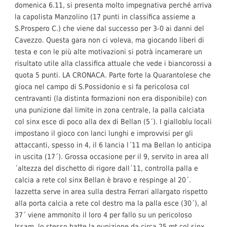
domenica 6.11, si presenta molto impegnativa perché arriva
la capolista Manzolino (17 punti in classifica assieme a
S.Prospero C.) che viene dal successo per 3-0 ai danni del
Cavezzo. Questa gara non ci voleva, ma giocando liberi di
testa e con le più alte motivazioni si potrà incamerare un
risultato utile alla classifica attuale che vede i biancorossi a
quota 5 punti. LA CRONACA. Parte forte la Quarantolese che
gioca nel campo di S.Possidonio e si fa pericolosa col
centravanti (la distinta formazioni non era disponibile) con
una punizione dal limite in zona centrale, la palla calciata
col sinx esce di poco alla dex di Bellan (5´). I gialloblu locali
impostano il gioco con lanci lunghi e improvvisi per gli
attaccanti, spesso in 4, il 6 lancia l´11 ma Bellan lo anticipa
in uscita (17´). Grossa occasione per il 9, servito in area all
´altezza del dischetto di rigore dall´11, controlla palla e
calcia a rete col sinx Bellan è bravo e respinge al 20´.
Iazzetta serve in area sulla destra Ferrari allargato rispetto
alla porta calcia a rete col destro ma la palla esce (30´), al
37´ viene ammonito il loro 4 per fallo su un pericoloso
Issam, lo stesso batte la punizione da circa 25 mt col sinx,