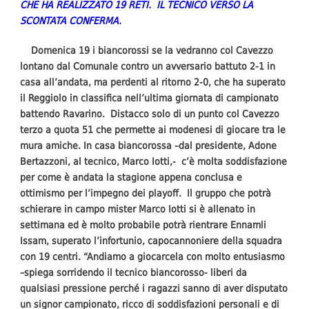
CHE HA REALIZZATO 19 RETI. IL TECNICO VERSO LA
SCONTATA CONFERMA.
Domenica 19 i biancorossi se la vedranno col Cavezzo
lontano dal Comunale contro un avversario battuto 2-1 in
casa all’andata, ma perdenti al ritorno 2-0, che ha superato
il Reggiolo in classifica nell’ultima giornata di campionato
battendo Ravarino. Distacco solo di un punto col Cavezzo
terzo a quota 51 che permette ai modenesi di giocare tra le
mura amiche. In casa biancorossa –dal presidente, Adone
Bertazzoni, al tecnico, Marco Iotti,- c’è molta soddisfazione
per come è andata la stagione appena conclusa e
ottimismo per l’impegno dei playoff. Il gruppo che potrà
schierare in campo mister Marco Iotti si è allenato in
settimana ed è molto probabile potrà rientrare Ennamli
Issam, superato l’infortunio, capocannoniere della squadra
con 19 centri. “Andiamo a giocarcela con molto entusiasmo
–spiega sorridendo il tecnico biancorosso- liberi da
qualsiasi pressione perché i ragazzi sanno di aver disputato
un signor campionato, ricco di soddisfazioni personali e di