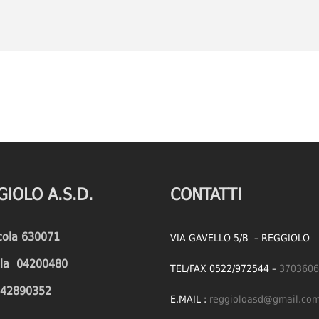
GIOLO A.S.D.
CONTATTI
icola 630071
VIA GAVELLO 5/B – REGGIOLO
cola 04200480
TEL/FAX 0522/972544 –
3703606
1642890352
E.MAIL :
reggioloasd@gmail.co