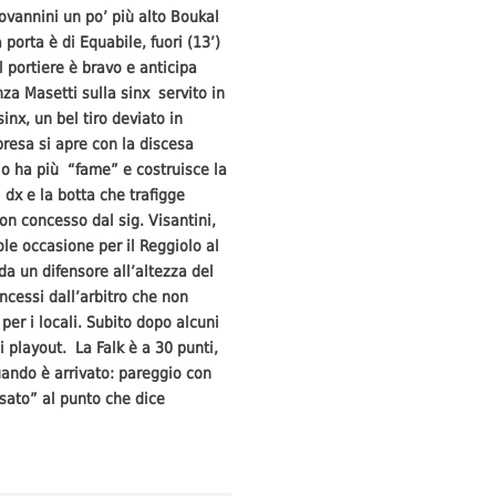
ovannini un po’ più alto Boukal
 porta è di Equabile, fuori (13’)
l portiere è bravo e anticipa
nza Masetti sulla sinx servito in
inx, un bel tiro deviato in
ipresa si apre con la discesa
olo ha più “fame” e costruisce la
l dx e la botta che trafigge
non concesso dal sig. Visantini,
le occasione per il Reggiolo al
da un difensore all’altezza del
ncessi dall’arbitro che non
0 per i locali. Subito dopo alcuni
i playout. La Falk è a 30 punti,
uando è arrivato: pareggio con
asato” al punto che dice