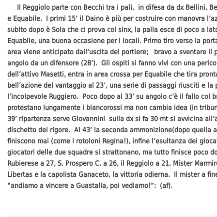
Il Reggiolo parte con Becchi tra i pali, in difesa da dx Bellini, B
e Equabile. I primi 15’ il Daino è più per costruire con manovra l’az
subito dopo è Sola che ci prova col sinx, la palla esce di poco a lat
Equabile, una buona occasione per i locali. Primo tiro verso la porta
area viene anticipato dall’uscita del portiere; bravo a sventare il p
angolo da un difensore (28’). Gli ospiti si fanno vivi con una perico
dell’attivo Masetti, entra in area crossa per Equabile che tira pro
bell’azione del vantaggio al 23’, una serie di passaggi riusciti e la 
l’incolpevole Ruggiero. Poco dopo al 33’ su angolo c’è il fallo col b
protestano lungamente i biancorossi ma non cambia idea (in tribuna 
39’ ripartenza serve Giovannini sulla dx si fa 30 mt si avvicina all’
dischetto del rigore. Al 43’ la seconda ammonizione(dopo quella al 3
finiscono mai (come i rotoloni Regina!), infine l’esultanza dei giocator
giocatori delle due squadre si strattonano, ma tutto finisce poco do
Rubierese a 27, S. Prospero C. a 26, il Reggiolo a 21. Mister Marmi
Libertas e la capolista Ganaceto, la vittoria odierna. Il mister a f
“andiamo a vincere a Guastalla, poi vediamo!”: (af).