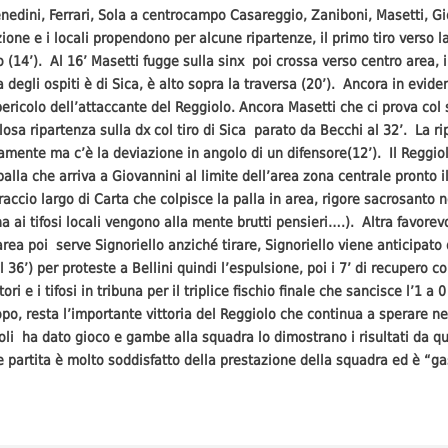
enedini, Ferrari, Sola a centrocampo Casareggio, Zaniboni, Masetti, Gi
ione e i locali propendono per alcune ripartenze, il primo tiro verso la
o (14’). Al 16’ Masetti fugge sulla sinx poi crossa verso centro area, i
 degli ospiti è di Sica, è alto sopra la traversa (20’). Ancora in evide
ericolo dell’attaccante del Reggiolo. Ancora Masetti che ci prova col s
losa ripartenza sulla dx col tiro di Sica parato da Becchi al 32’. La r
ntamente ma c’è la deviazione in angolo di un difensore(12’). Il Reggi
palla che arriva a Giovannini al limite dell’area zona centrale pronto i
raccio largo di Carta che colpisce la palla in area, rigore sacrosanto 
ai tifosi locali vengono alla mente brutti pensieri….). Altra favorevo
area poi serve Signoriello anziché tirare, Signoriello viene anticipato 
6’) per proteste a Bellini quindi l’espulsione, poi i 7’ di recupero co
i e i tifosi in tribuna per il triplice fischio finale che sancisce l’1 a 
po, resta l’importante vittoria del Reggiolo che continua a sperare ne
roli ha dato gioco e gambe alla squadra lo dimostrano i risultati da q
ine partita è molto soddisfatto della prestazione della squadra ed è “g