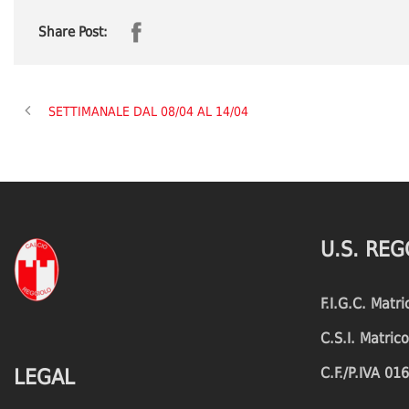
Share Post:
SETTIMANALE DAL 08/04 AL 14/04
U.S. REG
F.I.G.C. Matr
C.S.I. Matri
C.F./P.IVA 0
LEGAL