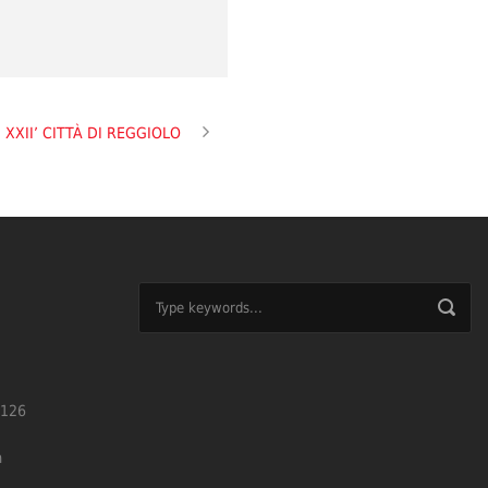
XXII’ CITTÀ DI REGGIOLO
126
m