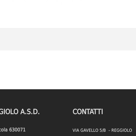
GIOLO A.S.D.
CONTATTI
icola 630071
VIA GAVELLO 5/B – REGGIOLO