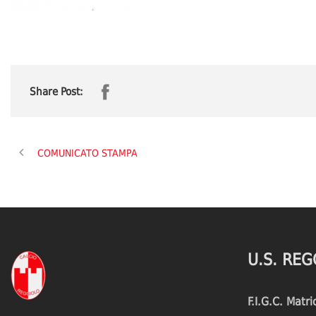
Share Post:
COMUNICATO STAMPA
U.S. REG
F.I.G.C. Matr