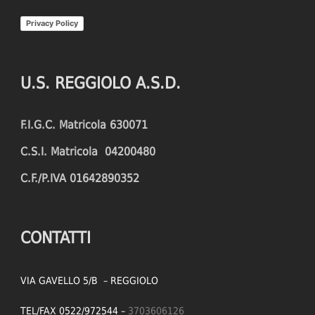
Privacy Policy
U.S. REGGIOLO A.S.D.
F.I.G.C. Matricola 630071
C.S.I. Matricola 04200480
C.F./P.IVA 01642890352
CONTATTI
VIA GAVELLO 5/B – REGGIOLO
TEL/FAX 0522/972544 –
3703606126