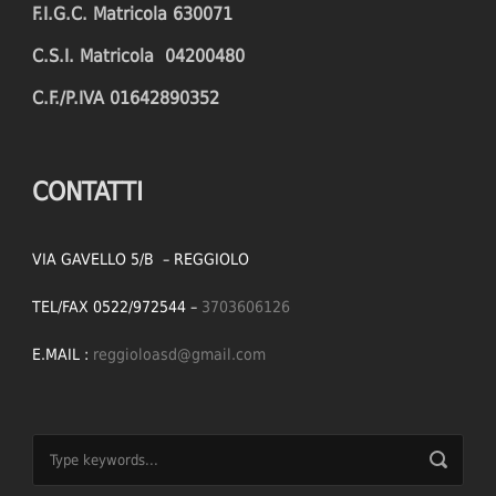
F.I.G.C. Matricola 630071
C.S.I. Matricola 04200480
C.F./P.IVA 01642890352
CONTATTI
VIA GAVELLO 5/B – REGGIOLO
TEL/FAX 0522/972544 –
3703606126
E.MAIL :
reggioloasd@gmail.com