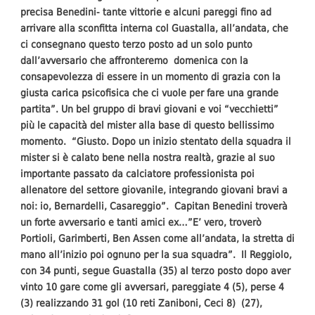
precisa Benedini- tante vittorie e alcuni pareggi fino ad
arrivare alla sconfitta interna col Guastalla, all’andata, che
ci consegnano questo terzo posto ad un solo punto
dall’avversario che affronteremo domenica con la
consapevolezza di essere in un momento di grazia con la
giusta carica psicofisica che ci vuole per fare una grande
partita”. Un bel gruppo di bravi giovani e voi “vecchietti”
più le capacità del mister alla base di questo bellissimo
momento. “Giusto. Dopo un inizio stentato della squadra il
mister si è calato bene nella nostra realtà, grazie al suo
importante passato da calciatore professionista poi
allenatore del settore giovanile, integrando giovani bravi a
noi: io, Bernardelli, Casareggio”. Capitan Benedini troverà
un forte avversario e tanti amici ex…”E’ vero, troverò
Portioli, Garimberti, Ben Assen come all’andata, la stretta di
mano all’inizio poi ognuno per la sua squadra”. Il Reggiolo,
con 34 punti, segue Guastalla (35) al terzo posto dopo aver
vinto 10 gare come gli avversari, pareggiate 4 (5), perse 4
(3) realizzando 31 gol (10 reti Zaniboni, Ceci 8) (27),