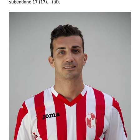
subendone 17 (17). (af).