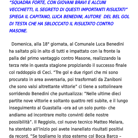
“SQUADRA FORTE, CON GIOVANI BRAVI E ALCUNI
VECCHIETTI, IL SEGRETO DI QUESTI IMPORTANTI RISULTATI”
SPIEGA IL CAPITANO, LUCA BENEDINI, AUTORE DEL BEL GOL
DI TESTA CHE HA SBLOCCATO IL RISULTATO CONTRO
MASONE.
Domenica, alla 18° giornata, al Comunale Luca Benedini
ha saltato più in alto di tutti e impattato con la fronte la
palla del primo vantaggio contro Masone, realizzando la
terza rete in questa stagione propiziando il successo finale
col raddoppio di Ceci. “Tre gol e due rigori che mi sono
procurato in area avversaria, poi trasformati da Zaniboni
che sono valsi altrettante vittorie” ci tiene a sottolineare
sorridendo Benedini che puntualizza: ”Nelle ultime dieci
partite nove vittorie e soltanto quattro reti subite, e il lungo
inseguimento al Guastalla –ora ad un solo punto- che
andiamo ad incontrare molto convinti delle nostre
possibilità”. Il Reggiolo, col nuovo tecnico Matteo Melara,
ha stentato all’inizio poi avete inanellato risultati positivi
da record. “Se togliamo lo stop esterno col Boca Barco –