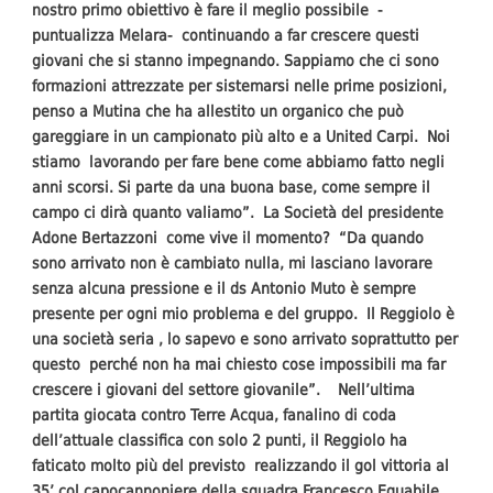
nostro primo obiettivo è fare il meglio possibile -
puntualizza Melara- continuando a far crescere questi
giovani che si stanno impegnando. Sappiamo che ci sono
formazioni attrezzate per sistemarsi nelle prime posizioni,
penso a Mutina che ha allestito un organico che può
gareggiare in un campionato più alto e a United Carpi. Noi
stiamo lavorando per fare bene come abbiamo fatto negli
anni scorsi. Si parte da una buona base, come sempre il
campo ci dirà quanto valiamo”. La Società del presidente
Adone Bertazzoni come vive il momento? “Da quando
sono arrivato non è cambiato nulla, mi lasciano lavorare
senza alcuna pressione e il ds Antonio Muto è sempre
presente per ogni mio problema e del gruppo. Il Reggiolo è
una società seria , lo sapevo e sono arrivato soprattutto per
questo perché non ha mai chiesto cose impossibili ma far
crescere i giovani del settore giovanile”. Nell’ultima
partita giocata contro Terre Acqua, fanalino di coda
dell’attuale classifica con solo 2 punti, il Reggiolo ha
faticato molto più del previsto realizzando il gol vittoria al
35’ col capocannoniere della squadra Francesco Equabile.