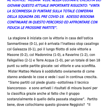
GIOVANI QUESTO ATTUALE IMPORTANTE RISULTATO: “VINTA
LA SCOMMESSA DI PUNTARE SULLA TOTALE CONFERMA
DELLA SQUADRA DEL PRE COVID-19. ADESSO BISOGNA
CONTINUARE IN QUESTO PERCORSO ED AFFRONTARE CON
FIDUCIA LE PROSSIME PARTITE”.
La stagione è iniziata con la vittoria in casa dell’ostica
Sanmartinese (0-1), poi è arrivata l’inatteso stop casalingo
col Galeazza (0-1), poi il lungo filotto di sole vittorie a
Masone (0-2), col Madonnina (1-0), a Ravarino (1-2), con
Falkgalileo (2-1) e Terre Acqua (1-0), per un totale di ben 18
punti su sette partite giocate: sei vittorie e una sconfitta.
Mister Matteo Melara è soddisfatto ovviamente di come
stanno andando le cose e vede i suoi in continua crescita.
“Siamo partiti col piede giusto –sottolinea il tecnico
biancorosso- e sono arrivati i risultati di misura buoni per
la classifica grazie anche al fatto che il gruppo
sostanzialmente è quello della passata stagione”. Partito
bene, dove collochiamo questo giovane Reggiolo? “Il