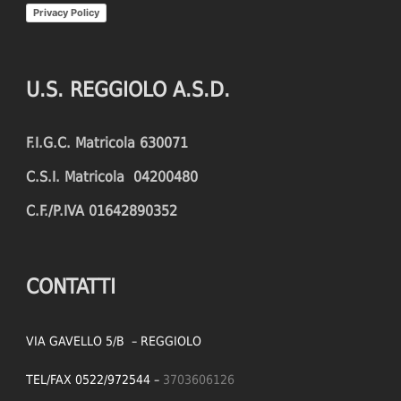
Privacy Policy
U.S. REGGIOLO A.S.D.
F.I.G.C. Matricola 630071
C.S.I. Matricola 04200480
C.F./P.IVA 01642890352
CONTATTI
VIA GAVELLO 5/B – REGGIOLO
TEL/FAX 0522/972544 –
3703606126