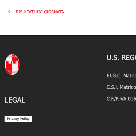
RISULTATI 13° GIORNATA
U.S. REG
F.I.G.C. Matr
C.S.I. Matri
C.F./P.IVA 0
LEGAL
Privacy Policy