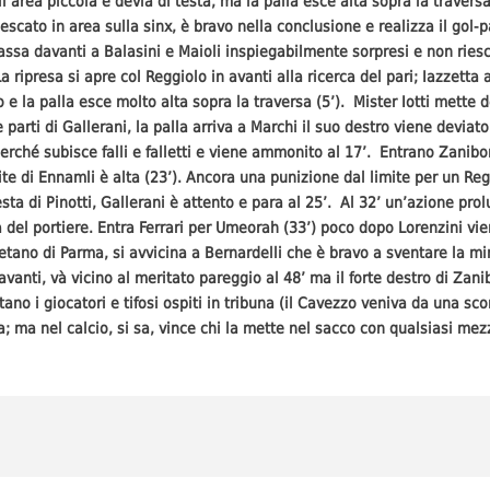
l’area piccola e devia di testa, ma la palla esce alta sopra la travers
escato in area sulla sinx, è bravo nella conclusione e realizza il gol-p
a passa davanti a Balasini e Maioli inspiegabilmente sorpresi e non ries
 ripresa si apre col Reggiolo in avanti alla ricerca del pari; Iazzetta 
o e la palla esce molto alta sopra la traversa (5’). Mister Iotti mette 
arti di Gallerani, la palla arriva a Marchi il suo destro viene deviat
perché subisce falli e falletti e viene ammonito al 17’. Entrano Zanibo
ite di Ennamli è alta (23’). Ancora una punizione dal limite per un R
a di Pinotti, Gallerani è attento e para al 25’. Al 32’ un’azione prolu
a del portiere. Entra Ferrari per Umeorah (33’) poco dopo Lorenzini v
tano di Parma, si avvicina a Bernardelli che è bravo a sventare la mi
avanti, và vicino al meritato pareggio al 48’ ma il forte destro di Zan
ultano i giocatori e tifosi ospiti in tribuna (il Cavezzo veniva da una sco
a; ma nel calcio, si sa, vince chi la mette nel sacco con qualsiasi 