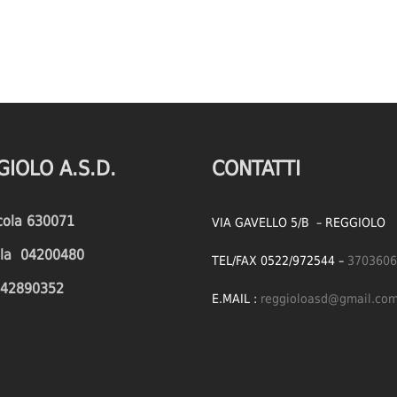
GIOLO A.S.D.
CONTATTI
icola 630071
VIA GAVELLO 5/B – REGGIOLO
cola 04200480
TEL/FAX 0522/972544 –
3703606
1642890352
E.MAIL :
reggioloasd@gmail.co