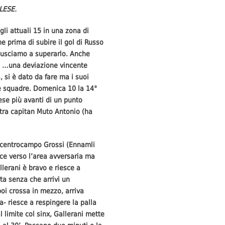
LESE.
gli attuali 15 in una zona di
 prima di subire il gol di Russo
iusciamo a superarlo. Anche
na …una deviazione vincente
, si è dato da fare ma i suoi
ue squadre. Domenica 10 la 14°
ese più avanti di un punto
ntra capitan Muto Antonio (ha
; a centrocampo Grossi (Ennamli
loce verso l’area avversaria ma
llerani è bravo e riesce a
rta senza che arrivi un
poi crossa in mezzo, arriva
ta- riesce a respingere la palla
l limite col sinx, Gallerani mette