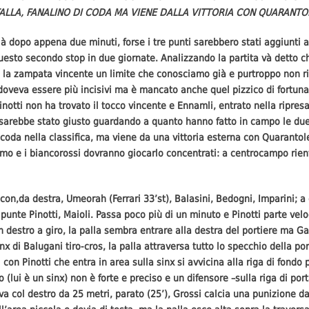
ALLA, FANALINO DI CODA MA VIENE DALLA VITTORIA CON QUARANTO
ià dopo appena due minuti, forse i tre punti sarebbero stati aggiunti a
sto secondo stop in due giornate. Analizzando la partita và detto che
a la zampata vincente un limite che conosciamo già e purtroppo non r
si doveva essere più incisivi ma è mancato anche quel pizzico di fortu
inotti non ha trovato il tocco vincente e Ennamli, entrato nella ripresa
e sarebbe stato giusto guardando a quanto hanno fatto in campo le d
i coda nella classifica, ma viene da una vittoria esterna con Quarantol
simo e i biancorossi dovranno giocarlo concentrati: a centrocampo rie
a 4 con,da destra, Umeorah (Ferrari 33’st), Balasini, Bedogni, Imparini
e punte Pinotti, Maioli. Passa poco più di un minuto e Pinotti parte ve
n destro a giro, la palla sembra entrare alla destra del portiere ma Ga
inx di Balugani tiro-cros, la palla attraversa tutto lo specchio della po
con Pinotti che entra in area sulla sinx si avvicina alla riga di fondo 
o (lui è un sinx) non è forte e preciso e un difensore –sulla riga di por
rova col destro da 25 metri, parato (25’), Grossi calcia una punizione da