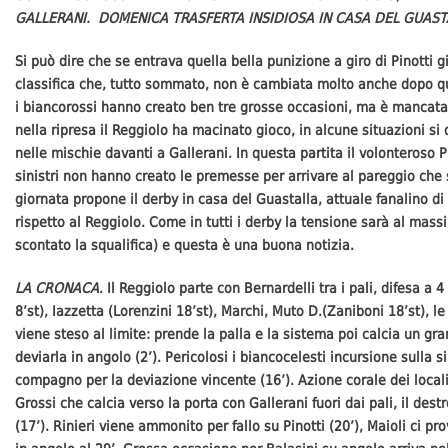
GALLERANI. DOMENICA TRASFERTA INSIDIOSA IN CASA DEL GUAST
Si può dire che se entrava quella bella punizione a giro di Pinotti g
classifica che, tutto sommato, non è cambiata molto anche dopo que
i biancorossi hanno creato ben tre grosse occasioni, ma è mancat
nella ripresa il Reggiolo ha macinato gioco, in alcune situazioni 
nelle mischie davanti a Gallerani. In questa partita il volonteroso P
sinistri non hanno creato le premesse per arrivare al pareggio ch
giornata propone il derby in casa del Guastalla, attuale fanalino d
rispetto al Reggiolo. Come in tutti i derby la tensione sarà al mas
scontato la squalifica) e questa è una buona notizia.
LA CRONACA
. Il Reggiolo parte con Bernardelli tra i pali, difesa 
8’st), Iazzetta (Lorenzini 18’st), Marchi, Muto D.(Zaniboni 18’st), l
viene steso al limite: prende la palla e la sistema poi calcia un gra
deviarla in angolo (2’). Pericolosi i biancocelesti incursione sulla s
compagno per la deviazione vincente (16’). Azione corale dei locali 
Grossi che calcia verso la porta con Gallerani fuori dai pali, il destr
(17’). Rinieri viene ammonito per fallo su Pinotti (20’), Maioli ci p