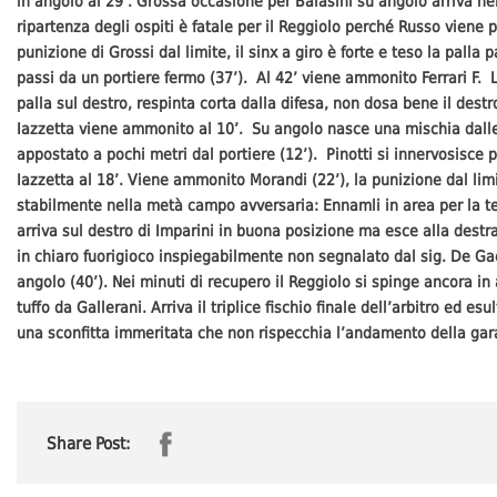
in angolo al 29’. Grossa occasione per Balasini su angolo arriva nel
ripartenza degli ospiti è fatale per il Reggiolo perché Russo viene p
punizione di Grossi dal limite, il sinx a giro è forte e teso la pall
passi da un portiere fermo (37’). Al 42’ viene ammonito Ferrari F. La
palla sul destro, respinta corta dalla difesa, non dosa bene il destr
Iazzetta viene ammonito al 10’. Su angolo nasce una mischia dalle p
appostato a pochi metri dal portiere (12’). Pinotti si innervosisce 
Iazzetta al 18’. Viene ammonito Morandi (22’), la punizione dal lim
stabilmente nella metà campo avversaria: Ennamli in area per la test
arriva sul destro di Imparini in buona posizione ma esce alla destr
in chiaro fuorigioco inspiegabilmente non segnalato dal sig. De Gae
angolo (40’). Nei minuti di recupero il Reggiolo si spinge ancora in 
tuffo da Gallerani. Arriva il triplice fischio finale dell’arbitro ed es
una sconfitta immeritata che non rispecchia l’andamento della gar
Share Post: