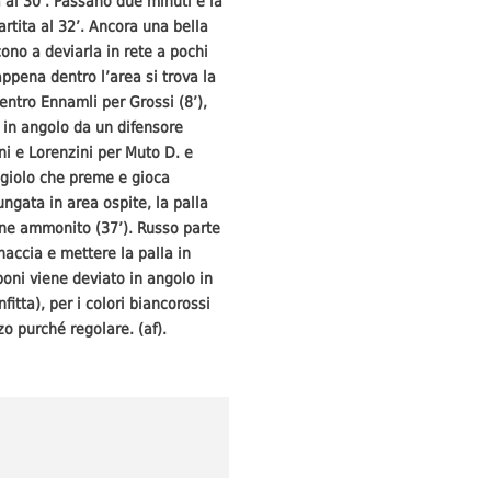
a al 30’. Passano due minuti e la
artita al 32’. Ancora una bella
cono a deviarla in rete a pochi
appena dentro l’area si trova la
dentro Ennamli per Grossi (8’),
o in angolo da un difensore
ni e Lorenzini per Muto D. e
eggiolo che preme e gioca
ngata in area ospite, la palla
iene ammonito (37’). Russo parte
naccia e mettere la palla in
iboni viene deviato in angolo in
nfitta), per i colori biancorossi
mezzo purché regolare. (af).